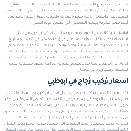
كما يتم تنفيذ جميع الأعمال بدقة بداية من القياسات وحتى التثبيت النهائي،
كذلك يتم التأكد من سلامة جميع القطع قبل تسليم المشروع. لذلك يحصل
العميل على واجهات زجاجية تتميز بالفخامة والمتانة وطول العمر الافتراضي،
أيضا تهتم الشركة بجميع التفاصيل التي تضمن جودة العمل.
تواصل شركة الحسن تطوير خدمات واجهات زجاج في ابوظبي من خلال
استخدام أحدث التقنيات والاعتماد على فريق متخصص في تنفيذ المشاريع
الكبيرة والصغيرة. كما تقدم الشركة حلولًا مبتكرة تناسب مختلف التصاميم
المعمارية، كذلك توفر أسعارًا تنافسية مع جودة تنفيذ متميزة. لذلك تحافظ
شركة الحسن على مكانتها كواحدة من أفضل الشركات المتخصصة في أعمال
الزجاج في أبوظبي، أيضا تلتزم بتقديم خدمات احترافية تحقق تطلعات جميع
العملاء.
تركيب زجاج في عجمان
اسعار تركيب زجاج في ابوظبي
تقدم شركة الحسن أفضل اسعار تركيب زجاج في ابوظبي مع المحافظة على
أعلى مستويات الجودة في جميع مراحل التنفيذ، حيث تحرص الشركة على توفير
حلول تناسب مختلف الميزانيات دون التأثير على جودة المواد المستخدمة أو
دقة التركيب. كما تعتمد شركة الحسن على فريق متخصص يمتلك خبرة كبيرة
في تنفيذ جميع أعمال تركيب الزجاج للمنازل والفلل والمكاتب والمحلات
التجارية، كذلك تستخدم أحدث المعدات التي تضمن سرعة الإنجاز ودقة العمل.
لذلك أصبحت شركة الحسن الخيار المناسب لكل من يبحث عن أفضل اسعار