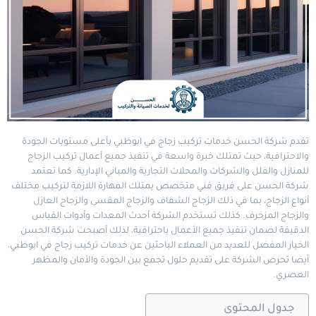
تقدم شركة
الحسن
خدمات تركيب زجاج في ابوظبي بأعلى مستويات الجودة
والاحترافية، حيث تمتلك خبرة واسعة في تنفيذ جميع أعمال تركيب الزجاج
للمنازل والفلل والشركات والمحلات التجارية والمباني الإدارية. كما تعتمد
شركة الحسن على فريق فني متخصص يمتلك المهارة اللازمة لتركيب مختلف
أنواع الزجاج، بما في ذلك الزجاج الشفاف والزجاج المقسى والزجاج العازل
والزجاج المزخرف. كذلك تستخدم الشركة أحدث المعدات وأدوات القياس
الدقيقة لضمان تنفيذ جميع الأعمال باحترافية، لذلك أصبحت شركة الحسن
الخيار المفضل للعديد من العملاء الباحثين عن خدمات تركيب زجاج في ابوظبي،
أيضا تحرص الشركة على تقديم حلول تجمع بين الجودة والأمان والمظهر
العصري.
جدول المحتوى