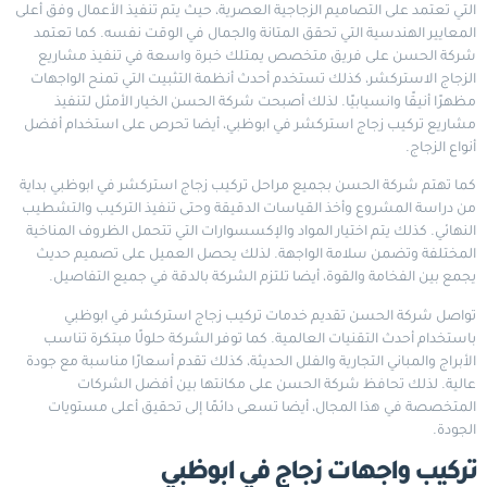
التي تعتمد على التصاميم الزجاجية العصرية، حيث يتم تنفيذ الأعمال وفق أعلى
المعايير الهندسية التي تحقق المتانة والجمال في الوقت نفسه. كما تعتمد
شركة الحسن على فريق متخصص يمتلك خبرة واسعة في تنفيذ مشاريع
الزجاج الاستركشر، كذلك تستخدم أحدث أنظمة التثبيت التي تمنح الواجهات
مظهرًا أنيقًا وانسيابيًا. لذلك أصبحت شركة الحسن الخيار الأمثل لتنفيذ
مشاريع تركيب زجاج استركشر في ابوظبي، أيضا تحرص على استخدام أفضل
أنواع الزجاج.
كما تهتم شركة الحسن بجميع مراحل تركيب زجاج استركشر في ابوظبي بداية
من دراسة المشروع وأخذ القياسات الدقيقة وحتى تنفيذ التركيب والتشطيب
النهائي. كذلك يتم اختيار المواد والإكسسوارات التي تتحمل الظروف المناخية
المختلفة وتضمن سلامة الواجهة. لذلك يحصل العميل على تصميم حديث
يجمع بين الفخامة والقوة، أيضا تلتزم الشركة بالدقة في جميع التفاصيل.
تواصل شركة الحسن تقديم خدمات تركيب زجاج استركشر في ابوظبي
باستخدام أحدث التقنيات العالمية. كما توفر الشركة حلولًا مبتكرة تناسب
الأبراج والمباني التجارية والفلل الحديثة، كذلك تقدم أسعارًا مناسبة مع جودة
عالية. لذلك تحافظ شركة الحسن على مكانتها بين أفضل الشركات
المتخصصة في هذا المجال، أيضا تسعى دائمًا إلى تحقيق أعلى مستويات
الجودة.
تركيب واجهات زجاج في ابوظبي