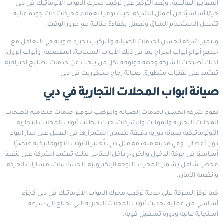
المعايير العالمية. ويُعد التركيز على تركيب محرك الابواب الاتوماتيك في دبي
جزءًا أساسيًا من أعمال الشركة، حيث توفر للعملاء محركات ذات جودة عالية
تتحمل الاستخدام الشاق وتعمل بكفاءة مثالية مع مرور الوقت.
وتتميز شركة الحسن لخدمات الصيانة والتركيب بخبرة طويلة في التعامل مع
جميع أنواع أبواب الجراج بما في ذلك الأبواب السحابية، المفصلية، وأبواب الرول.
لذلك أصبحت الشركة وجهة موثوقة لكل من يبحث عن خدمات تصليح احترافية
تعتمد على تقنيات متطورة.
صيانة زجاج سيكوريت في دبي
صيانة ابواب المحلات التجارية في دبي
تقوم شركة الحسن لخدمات الصيانة والتركيب بتوفير خدمات متكاملة لأصحاب
المحلات التجارية والمولات والشركات، حيث تتطلب أبواب المحلات التجارية
الأوتوماتيكية صيانة دورية دقيقة لضمان استمرارها في العمل على مدار اليوم
دون أعطال. وفي مدينة متقدمة مثل دبي، تُعتبر الأبواب الأوتوماتيكية عنصرًا
أساسيًا في حركة الدخول والخروج داخل المتاجر، لذلك تعتمد الشركة على تنفيذ
فحص شامل يشمل المحرك، اللوحة الإلكترونية، الحساسات، مسارات الحركة،
وأنظمة الأمان.
كما تركز الشركة على خدمة تركيب محرك الابواب الاتوماتيك في دبي كجزء
أساسي من عملية تحديث أبواب المحلات التجارية التي تحتاج إلى سرعة
استجابة عالية ودورة تشغيل قوية.