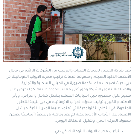
تُعد
شركة الحسن لخدمات الصيانة والتركيب
من الشركات الرائدة في مجال
الأنظمة الذكية الحديثة، وخصوصًا خدمات تركيب محرك الابواب الاتوماتيك في
دبي، حيث أصبحت هذه الخدمة ضرورة في المباني السكنية والتجارية
والصناعية. تعمل الشركة وفق أعلى معايير الجودة والدقة، كما تحرص على
تقديم حلول متطورة تلبي احتياجات العملاء بشكل شامل واحترافي. ويأتي
الاهتمام الكبير بـ تركيب محرك الابواب الاتوماتيك في دبي نتيجة للتطور
الملحوظ في النظم التكنولوجية التي تعتمد عليها المدن الذكية، حيث إن
الاعتماد على الأبواب الأوتوماتيكية لم يعد رفاهية بل عنصرًا أساسيًا يضمن
سهولة الحركة، الأمن، وتقليل الاحتكاك اليومي.
تركيب محرك الابواب الاتوماتيك في دبي