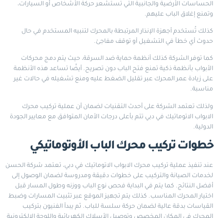
الحساسات الأرضية والجانبية التي تستشعر حركة الأشخاص أو السيارات،
وتمنع إغلاق الباب عليهم.
كذلك تُستخدم أجهزة الإنذار المرتبطة بالمحرك لتنبيه المستخدم في حال
حدوث أي خطأ في التشغيل أو توقف مفاجئ.
كما توفر الشركة كذلك أنظمة حماية ضد السرقة، حيث يتم دمج محركات
الأبواب بأنظمة ذكية تمنع فتح الباب دون تصريح. أيضًا تساعد هذه الأنظمة
على زيادة عمر المحرك عبر تقليل الضغط عليه ومنع تشغيله في حالات غير
مناسبة.
ولذلك تعتمد الشركة على أحدث التقنيات لضمان أن عملية تركيب محرك
الابواب الاتوماتيك في دبي تتم بأعلى درجات الأمان المتوافق مع معايير الجودة
الدولية.
خطوات تركيب محرك الباب الأوتوماتيكي
عند تنفيذ عملية تركيب محرك الابواب الاتوماتيك في دبي، تعتمد شركة الحسن
لخدمات الصيانة والتركيب على خطوات دقيقة ومدروسة لضمان الوصول إلى
أفضل النتائج. كما يتم في البداية فحص نوع الباب ووزنه وطول المسار قبل
اختيار المحرك المناسب. كذلك يتم تجهيز الموقع عبر تثبيت المسارات وضبط
القياسات بدقة عالية لضمان حركة سلسة للباب. ثم يبدأ الفنيون بتركيب
المحرك في المكان المخصص وتوصيل الأسلاك الكهربائية واللوحة الإلكترونية