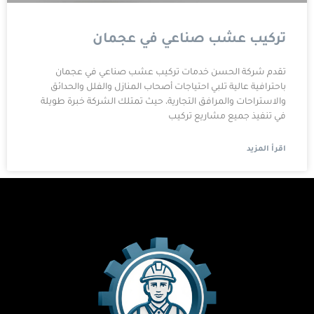
تركيب عشب صناعي في عجمان
تقدم شركة الحسن خدمات تركيب عشب صناعي في عجمان
باحترافية عالية تلبي احتياجات أصحاب المنازل والفلل والحدائق
والاستراحات والمرافق التجارية، حيث تمتلك الشركة خبرة طويلة
في تنفيذ جميع مشاريع تركيب
اقرأ المزيد