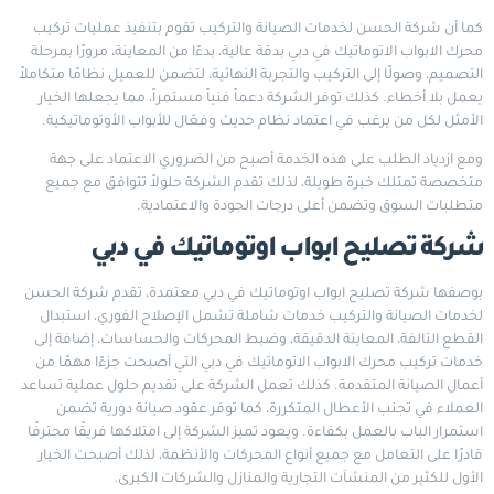
كما أن شركة الحسن لخدمات الصيانة والتركيب تقوم بتنفيذ عمليات تركيب
محرك الابواب الاتوماتيك في دبي بدقة عالية، بدءًا من المعاينة، مرورًا بمرحلة
التصميم، وصولًا إلى التركيب والتجربة النهائية، لتضمن للعميل نظامًا متكاملاً
يعمل بلا أخطاء. كذلك توفر الشركة دعماً فنياً مستمراً، مما يجعلها الخيار
الأمثل لكل من يرغب في اعتماد نظام حديث وفعّال للأبواب الأوتوماتيكية.
ومع ازدياد الطلب على هذه الخدمة أصبح من الضروري الاعتماد على جهة
متخصصة تمتلك خبرة طويلة، لذلك تقدم الشركة حلولاً تتوافق مع جميع
متطلبات السوق وتضمن أعلى درجات الجودة والاعتمادية.
شركة تصليح ابواب اوتوماتيك في دبي
بوصفها شركة تصليح ابواب اوتوماتيك في دبي معتمدة، تقدم شركة الحسن
لخدمات الصيانة والتركيب خدمات شاملة تشمل الإصلاح الفوري، استبدال
القطع التالفة، المعاينة الدقيقة، وضبط المحركات والحساسات، إضافة إلى
خدمات تركيب محرك الابواب الاتوماتيك في دبي التي أصبحت جزءًا مهمًا من
أعمال الصيانة المتقدمة. كذلك تعمل الشركة على تقديم حلول عملية تساعد
العملاء في تجنب الأعطال المتكررة، كما توفر عقود صيانة دورية تضمن
استمرار الباب بالعمل بكفاءة. ويعود تميز الشركة إلى امتلاكها فريقًا محترفًا
قادرًا على التعامل مع جميع أنواع المحركات والأنظمة، لذلك أصبحت الخيار
الأول للكثير من المنشآت التجارية والمنازل والشركات الكبرى.