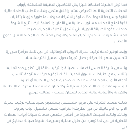
كما تولي الشركة اهتمامًا كبيرًا بكل التفاصيل الدقيقة المتعلقة بأبواب
المحلات التجارية لأنها تتعرض لفتح وإغلاق متكرر، ولذلك تتطلب أنظمة عالية
القوة وسريعة الحركة. كذلك توفر الشركة محركات متطورة مزودة بتقنيات
ذكية تمنح العملاء مستويات عالية من الأمان والكفاءة. أيضا تتيح الشركة
خدمات عقود الصيانة الدورية التي تشمل تنظيف المحرك، ضبط
المستشعرات، تشحيم الأجزاء المتحركة، وحل المشكلات المحتملة قبل وقوع
الأعطال.
ويُعد توفير خدمة تركيب محرك الابواب الاتوماتيك في دبي للمتاجر أمرًا ضروريًا
لتحسين سهولة الحركة وجعل تجربة دخول العميل أكثر سلاسة.
وتسعى شركة الحسن لخدمات الصيانة والتركيب دائمًا إلى تطوير خدماتها بما
يتناسب مع احتياجات السوق الحديث، لذلك توفر محركات متنوعة تناسب
أحجام الأبواب المختلفة سواء كانت صغيرة للمحال التجارية أو كبيرة
للمستودعات والصالات. كما تقدم الشركة خيارات متعددة للمحركات الإيطالية
والكورية والألمانية عالية الجودة لضمان مستوى فعالية مرتفع.
كذلك تعتمد الشركة على فريق متخصص يستطيع تنفيذ عملية تركيب محرك
الابواب الاتوماتيك في دبي بطريقة احترافية تضمن تشغيل الباب بمرونة
وثبات، ولذلك أصبحت الشركة من أفضل مقدمي خدمات صيانة أبواب المحلات
التجارية في دبي لما توفره من حلول عملية وسريعة.
شركة صيانة مطابخ في
دبي