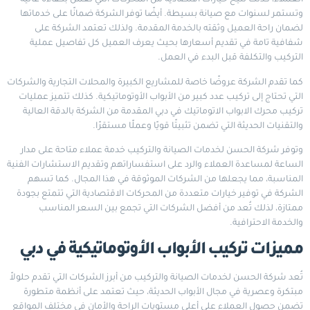
العملاء، كذلك تتيح خيارات اقتصادية من المحركات التي تعمل بكفاءة عالية
وتستمر لسنوات مع صيانة بسيطة. أيضًا توفر الشركة ضمانًا على خدماتها
لضمان راحة العميل وثقته بالخدمة المقدمة. ولذلك تعتمد الشركة على
شفافية تامة في تقديم أسعارها بحيث يعرف العميل كل تفاصيل عملية
التركيب والتكلفة قبل البدء في العمل.
كما تقدم الشركة عروضًا خاصة للمشاريع الكبيرة والمحلات التجارية والشركات
التي تحتاج إلى تركيب عدد كبير من الأبواب الأوتوماتيكية. كذلك تتميز عمليات
تركيب محرك الابواب الاتوماتيك في دبي المقدمة من الشركة بالدقة العالية
والتقنيات الحديثة التي تضمن تثبيتًا قويًا وعملًا مستقرًا.
وتوفر شركة الحسن لخدمات الصيانة والتركيب خدمة عملاء متاحة على مدار
الساعة لمساعدة العملاء والرد على استفساراتهم وتقديم الاستشارات الفنية
المناسبة، مما يجعلها من الشركات الموثوقة في هذا المجال. كما تسهم
الشركة في توفير خيارات متعددة من المحركات الاقتصادية التي تتمتع بجودة
ممتازة، لذلك تُعد من أفضل الشركات التي تجمع بين السعر المناسب
والخدمة الاحترافية.
مميزات تركيب الأبواب الأوتوماتيكية في دبي
تُعد شركة الحسن لخدمات الصيانة والتركيب من أبرز الشركات التي تقدم حلولاً
مبتكرة وعصرية في مجال الأبواب الحديثة، حيث تعتمد على أنظمة متطورة
تضمن حصول العملاء على أعلى مستويات الراحة والأمان في مختلف المواقع