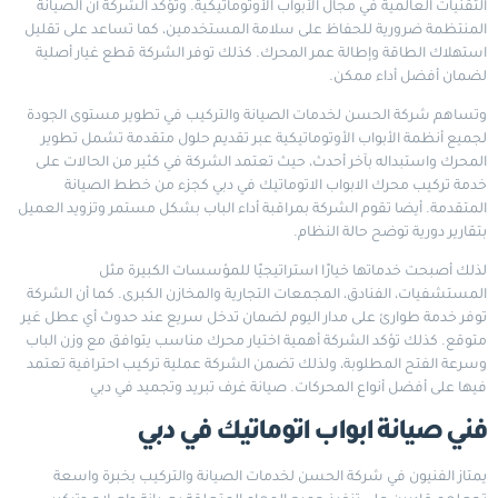
التقنيات العالمية في مجال الأبواب الأوتوماتيكية. وتؤكد الشركة أن الصيانة
المنتظمة ضرورية للحفاظ على سلامة المستخدمين، كما تساعد على تقليل
استهلاك الطاقة وإطالة عمر المحرك. كذلك توفر الشركة قطع غيار أصلية
لضمان أفضل أداء ممكن.
وتساهم شركة الحسن لخدمات الصيانة والتركيب في تطوير مستوى الجودة
لجميع أنظمة الأبواب الأوتوماتيكية عبر تقديم حلول متقدمة تشمل تطوير
المحرك واستبداله بآخر أحدث، حيث تعتمد الشركة في كثير من الحالات على
خدمة تركيب محرك الابواب الاتوماتيك في دبي كجزء من خطط الصيانة
المتقدمة. أيضا تقوم الشركة بمراقبة أداء الباب بشكل مستمر وتزويد العميل
بتقارير دورية توضح حالة النظام.
لذلك أصبحت خدماتها خيارًا استراتيجيًا للمؤسسات الكبيرة مثل
المستشفيات، الفنادق، المجمعات التجارية والمخازن الكبرى. كما أن الشركة
توفر خدمة طوارئ على مدار اليوم لضمان تدخل سريع عند حدوث أي عطل غير
متوقع. كذلك تؤكد الشركة أهمية اختيار محرك مناسب يتوافق مع وزن الباب
وسرعة الفتح المطلوبة، ولذلك تضمن الشركة عملية تركيب احترافية تعتمد
فيها على أفضل أنواع المحركات.
صيانة غرف تبريد وتجميد في دبي
فني صيانة ابواب اتوماتيك في دبي
يمتاز الفنيون في شركة الحسن لخدمات الصيانة والتركيب بخبرة واسعة