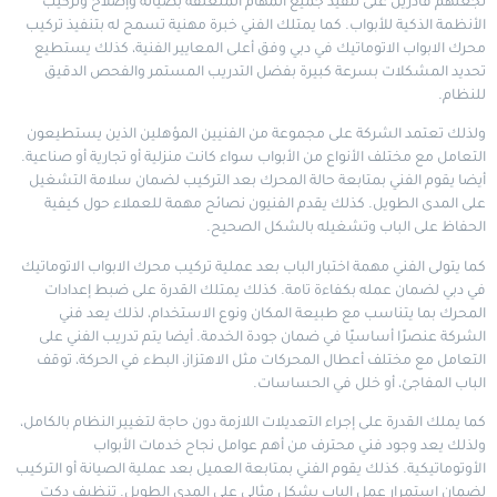
تجعلهم قادرين على تنفيذ جميع المهام المتعلقة بصيانة وإصلاح وتركيب
الأنظمة الذكية للأبواب. كما يمتلك الفني خبرة مهنية تسمح له بتنفيذ تركيب
محرك الابواب الاتوماتيك في دبي وفق أعلى المعايير الفنية، كذلك يستطيع
تحديد المشكلات بسرعة كبيرة بفضل التدريب المستمر والفحص الدقيق
للنظام.
ولذلك تعتمد الشركة على مجموعة من الفنيين المؤهلين الذين يستطيعون
التعامل مع مختلف الأنواع من الأبواب سواء كانت منزلية أو تجارية أو صناعية.
أيضا يقوم الفني بمتابعة حالة المحرك بعد التركيب لضمان سلامة التشغيل
على المدى الطويل. كذلك يقدم الفنيون نصائح مهمة للعملاء حول كيفية
الحفاظ على الباب وتشغيله بالشكل الصحيح.
كما يتولى الفني مهمة اختبار الباب بعد عملية تركيب محرك الابواب الاتوماتيك
في دبي لضمان عمله بكفاءة تامة. كذلك يمتلك القدرة على ضبط إعدادات
المحرك بما يتناسب مع طبيعة المكان ونوع الاستخدام، لذلك يعد فني
الشركة عنصرًا أساسيًا في ضمان جودة الخدمة. أيضا يتم تدريب الفني على
التعامل مع مختلف أعطال المحركات مثل الاهتزاز، البطء في الحركة، توقف
الباب المفاجئ، أو خلل في الحساسات.
كما يملك القدرة على إجراء التعديلات اللازمة دون حاجة لتغيير النظام بالكامل،
ولذلك يعد وجود فني محترف من أهم عوامل نجاح خدمات الأبواب
الأوتوماتيكية. كذلك يقوم الفني بمتابعة العميل بعد عملية الصيانة أو التركيب
لضمان استمرار عمل الباب بشكل مثالي على المدى الطويل.
تنظيف دكت