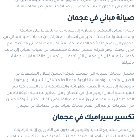
شركة الحسن واحدة من الشركات الموثوقة التي يعتمد عليها الكثير من
العملاء في عجمان عندما يحتاجون إلى صيانة منازلهم بطريقة احترافية.
صيانة مباني في عجمان
تحتاج المباني السكنية والتجارية إلى صيانة دورية للحفاظ على متانتها
وسلامتها، ولهذا يبحث الكثير من أصحاب العقارات عن خدمات صيانة مباني في
عجمان التي تقدم حلولاً فعالة لمعالجة المشاكل المختلفة التي قد تظهر مع
مرور الوقت. توفر شركة الحسن خدمات متخصصة في صيانة المباني إلى جانب
خدمات ترميم فلل في عجمان التي تهدف إلى تحسين حالة العقارات وإعادة
تأهيلها.
تشمل خدمات الصيانة التي تقدمها شركة الحسن إصلاح التشققات في
الجدران، وتجديد الواجهات الخارجية، ومعالجة مشاكل التسربات والرطوبة،
بالإضافة إلى صيانة الأنظمة الكهربائية والميكانيكية داخل المبنى. كما يتم
تنفيذ جميع أعمال ترميم فلل في عجمان وفق معايير هندسية دقيقة تضمن
الحفاظ على سلامة المبنى وزيادة عمره الافتراضي. لذلك تعتبر شركة الحسن
من الشركات الرائدة التي تقدم خدمات صيانة مباني متكاملة في عجمان.
تكسير سيراميك في عجمان
في بعض مشاريع التجديد والترميم قد يكون من الضروري إزالة الأرضيات
القديمة قبل تركيب أرضيات جديدة، وهنا تأتي أهمية خدمات تكسير سيراميك