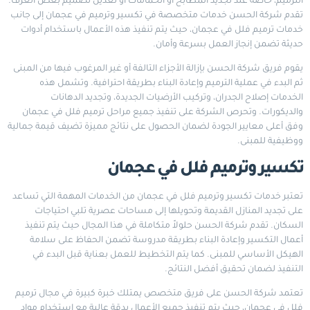
الترميم، خاصة عند تجديد المطابخ أو الحمامات أو تعديل تصميم بعض الغرف.
تقدم شركة الحسن خدمات متخصصة في تكسير وترميم في عجمان إلى جانب
خدمات ترميم فلل في عجمان، حيث يتم تنفيذ هذه الأعمال باستخدام أدوات
حديثة تضمن إنجاز العمل بسرعة وأمان.
يقوم فريق شركة الحسن بإزالة الأجزاء التالفة أو غير المرغوب فيها من المبنى
ثم البدء في عملية الترميم وإعادة البناء بطريقة احترافية. وتشمل هذه
الخدمات إصلاح الجدران، وتركيب الأرضيات الجديدة، وتجديد الدهانات
والديكورات. وتحرص الشركة على تنفيذ جميع مراحل ترميم فلل في عجمان
وفق أعلى معايير الجودة لضمان الحصول على نتائج مميزة تضيف قيمة جمالية
ووظيفية للمبنى.
تكسير وترميم فلل في عجمان
تعتبر خدمات تكسير وترميم فلل في عجمان من الخدمات المهمة التي تساعد
على تجديد المنازل القديمة وتحويلها إلى مساحات عصرية تلبي احتياجات
السكان. تقدم شركة الحسن حلولاً متكاملة في هذا المجال حيث يتم تنفيذ
أعمال التكسير وإعادة البناء بطريقة مدروسة تضمن الحفاظ على سلامة
الهيكل الأساسي للمبنى. كما يتم التخطيط للعمل بعناية قبل البدء في
التنفيذ لضمان تحقيق أفضل النتائج.
تعتمد شركة الحسن على فريق متخصص يمتلك خبرة كبيرة في مجال ترميم
فلل في عجمان، حيث يتم تنفيذ جميع الأعمال بدقة عالية مع استخدام مواد