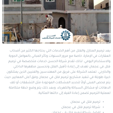
يعد ترميم المنازل والفلل من أهم الخدمات التي يحتاجها الكثير من أصحاب
العقارات في الإمارة، خاصة مع مرور السنوات وتأثر المباني بالعوامل الجوية
والاستخدام اليومي. لذلك تقدم شركة
الحسن
خدمات متخصصة في ترميم
فلل في عجمان تهدف إلى إعادة تأهيل الفلل وتحسين مظهرها الداخلي
والخارجي. تعتمد الشركة على فريق من المهندسين والفنيين الذين يمتلكون
خبرة طويلة في تنفيذ مشاريع ترميم فلل في عجمان وفق أعلى المعايير، حيث
يتم فحص المبنى أولاً لتحديد المشكلات الموجودة مثل التشققات أو تلف
الدهانات أو مشاكل السباكة والكهرباء. وبعد ذلك يتم وضع خطة متكاملة
لعملية الترميم تضمن إعادة الفيلا إلى حالتها المثالية.
ترميم فلل في عجمان
شركة ترميم فلل في عجمان
افضل شركة ترميم فلل في عجمان