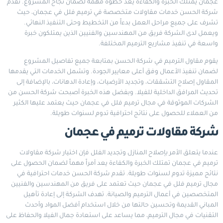
عجمان يمتلك الخبرة والكفاءة يعد خطوة مهمة لضمان نجاح المشروع. تقدم
شركة الحسن خدمات مقاولات متخصصة في ترميم فلل في عجمان، حيث
تشرف على جميع مراحل العمل بدءاً من التخطيط وحتى التنفيذ النهائي.
ويعمل لدى الشركة فريق من المهندسين والفنيين الذين يمتلكون خبرة
واسعة في تنفيذ مشاريع الترميم المختلفة.
يقوم مقاول الترميم في شركة الحسن بمتابعة جميع تفاصيل المشروع
لضمان تنفيذ الأعمال وفق أعلى معايير الجودة. وتشمل الخدمات التي يقدمها
المقاول إصلاح التشققات، وتجديد الأرضيات، وإعادة الدهانات، بالإضافة إلى
تحديث المرافق الداخلية للفيلا. وبفضل هذه الخبرة أصبحت شركة الحسن من
الشركات الموثوقة في مجال ترميم فلل في عجمان حيث يعتمد عليها الكثير
من العملاء للحصول على نتائج احترافية تدوم لسنوات طويلة.
شركة مقاولات ترميم في عجمان
عندما يتعلق الأمر بإصلاح المنازل وتجديد الفلل فإن اختيار شركة مقاولات
ترميم في عجمان تمتلك الخبرة والكفاءة يعد أمراً مهماً لضمان الحصول على
نتائج مميزة تدوم لسنوات طويلة. تقدم شركة الحسن خدمات احترافية في
مجال ترميم فلل في عجمان حيث تعتمد على فريق من المهندسين والفنيين
المتخصصين في أعمال الترميم والصيانة. تهدف الشركة إلى إعادة تأهيل
المباني القديمة وتحسين حالتها من خلال استخدام أفضل المواد وأحدث
التقنيات في مجال الترميم، مما يساعد على استعادة جمال الفيلا والحفاظ على