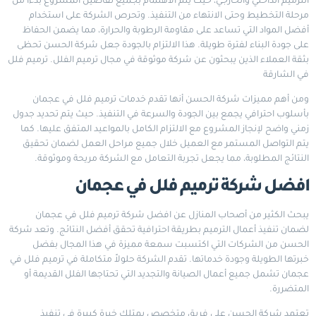
الترميم الداخلي والخارجي، حيث يتم الاهتمام بجميع تفاصيل المشروع بدءاً من
مرحلة التخطيط وحتى الانتهاء من التنفيذ. وتحرص الشركة على استخدام
أفضل المواد التي تساعد على مقاومة الرطوبة والحرارة، مما يضمن الحفاظ
على جودة البناء لفترة طويلة. هذا الالتزام بالجودة جعل شركة الحسن تحظى
بثقة العملاء الذين يبحثون عن شركة موثوقة في مجال ترميم الفلل.
ترميم فلل
في الشارقة
ومن أهم مميزات شركة الحسن أنها تقدم خدمات ترميم فلل في عجمان
بأسلوب احترافي يجمع بين الجودة والسرعة في التنفيذ. حيث يتم تحديد جدول
زمني واضح لإنجاز المشروع مع الالتزام الكامل بالمواعيد المتفق عليها. كما
يتم التواصل المستمر مع العميل خلال جميع مراحل العمل لضمان تحقيق
النتائج المطلوبة، مما يجعل تجربة التعامل مع الشركة مريحة وموثوقة.
افضل شركة ترميم فلل في عجمان
يبحث الكثير من أصحاب المنازل عن افضل شركة ترميم فلل في عجمان
لضمان تنفيذ أعمال الترميم بطريقة احترافية تحقق أفضل النتائج. وتعد شركة
الحسن من الشركات التي اكتسبت سمعة مميزة في هذا المجال بفضل
خبرتها الطويلة وجودة خدماتها. تقدم الشركة حلولاً متكاملة في ترميم فلل في
عجمان تشمل جميع أعمال الصيانة والتجديد التي تحتاجها الفلل القديمة أو
المتضررة.
تعتمد شركة الحسن على فريق متخصص يمتلك خبرة كبيرة في تنفيذ