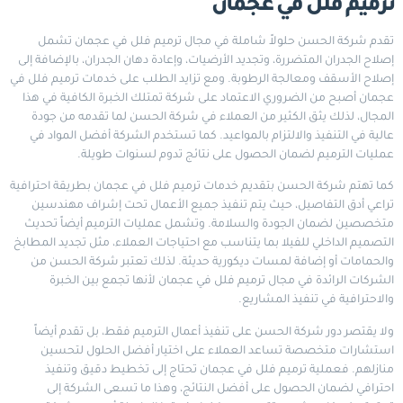
ترميم فلل في عجمان
تقدم شركة الحسن حلولاً شاملة في مجال
ترميم فلل
في عجمان تشمل
إصلاح الجدران المتضررة، وتجديد الأرضيات، وإعادة دهان الجدران، بالإضافة إلى
إصلاح الأسقف ومعالجة الرطوبة. ومع تزايد الطلب على خدمات ترميم فلل في
عجمان أصبح من الضروري الاعتماد على شركة تمتلك الخبرة الكافية في هذا
المجال، لذلك يثق الكثير من العملاء في شركة الحسن لما تقدمه من جودة
عالية في التنفيذ والالتزام بالمواعيد. كما تستخدم الشركة أفضل المواد في
عمليات الترميم لضمان الحصول على نتائج تدوم لسنوات طويلة.
كما تهتم شركة الحسن بتقديم خدمات ترميم فلل في عجمان بطريقة احترافية
تراعي أدق التفاصيل، حيث يتم تنفيذ جميع الأعمال تحت إشراف مهندسين
متخصصين لضمان الجودة والسلامة. وتشمل عمليات الترميم أيضاً تحديث
التصميم الداخلي للفيلا بما يتناسب مع احتياجات العملاء، مثل تجديد المطابخ
والحمامات أو إضافة لمسات ديكورية حديثة. لذلك تعتبر شركة الحسن من
الشركات الرائدة في مجال ترميم فلل في عجمان لأنها تجمع بين الخبرة
والاحترافية في تنفيذ المشاريع.
ولا يقتصر دور شركة الحسن على تنفيذ أعمال الترميم فقط، بل تقدم أيضاً
استشارات متخصصة تساعد العملاء على اختيار أفضل الحلول لتحسين
منازلهم. فعملية ترميم فلل في عجمان تحتاج إلى تخطيط دقيق وتنفيذ
احترافي لضمان الحصول على أفضل النتائج، وهذا ما تسعى الشركة إلى