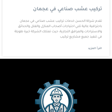
تركيب عشب صناعي في عجمان
تقدم شركة الحسن خدمات تركيب عشب صناعي في عجمان
باحترافية عالية تلبي احتياجات أصحاب المنازل والفلل والحدائق
والاستراحات والمرافق التجارية، حيث تمتلك الشركة خبرة طويلة
في تنفيذ جميع مشاريع تركيب
اقرأ المزيد