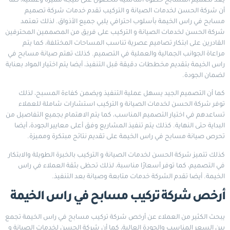
يُعد تصميم المسابح خطوة أساسية للحصول على نتيجة مميزة وعملية، كما
أن شركة الحسن لخدمات الصيانة و التركيب تقدم خدمات شركة تصميم
مسابح في راس الخيمة بأسلوب احترافي يلبي جميع الأذواق. لذلك تعتمد
شركة الحسن لخدمات الصيانة و التركيب على فريق من المصممين المحترفين
القادرين على ابتكار تصاميم عصرية تناسب المساحات المختلفة، كما يتم
مراعاة الجوانب الجمالية والعملية في التصميم. كذلك تهتم صيانة مسابح في
راس الخيمة بتقديم مخططات دقيقة قبل التنفيذ، أيضا يتم اختيار المواد بعناية
لضمان الجودة.
كما أن التصميم الجيد يسهل عملية التنفيذ ويضمن كفاءة المسبح، لذلك
توفر شركة الحسن لخدمات الصيانة و التركيب استشارات شاملة للعملاء
تساعدهم في اختيار التصميم المناسب، كما يتم الاهتمام بجميع التفاصيل من
البداية حتى النهاية. كذلك يتم تنفيذ المشاريع وفق أعلى معايير الجودة، أيضا
تحرص صيانة مسابح في راس الخيمة على تقديم نتائج مبتكرة ومميزة.
كذلك تتميز شركة الحسن لخدمات الصيانة و التركيب بالخبرة الطويلة والابتكار
في التصميم، كما توفر أسعارًا مناسبة، لذلك تحظى بثقة العملاء في راس
الخيمة. أيضا تقدم الشركة خدمات متابعة وصيانة بعد التنفيذ.
أرخص شركة تركيب مسابح في راس الخيمة
يبحث الكثير من العملاء عن أرخص شركة تركيب مسابح في راس الخيمة تجمع
بين السعر المناسب والجودة العالية، كما أن شركة الحسن لخدمات الصيانة و