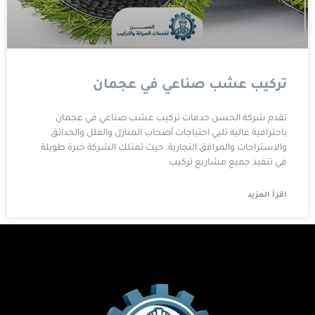
تركيب عشب صناعي في عجمان
تقدم شركة الحسن خدمات تركيب عشب صناعي في عجمان
باحترافية عالية تلبي احتياجات أصحاب المنازل والفلل والحدائق
والاستراحات والمرافق التجارية، حيث تمتلك الشركة خبرة طويلة
في تنفيذ جميع مشاريع تركيب
اقرأ المزيد