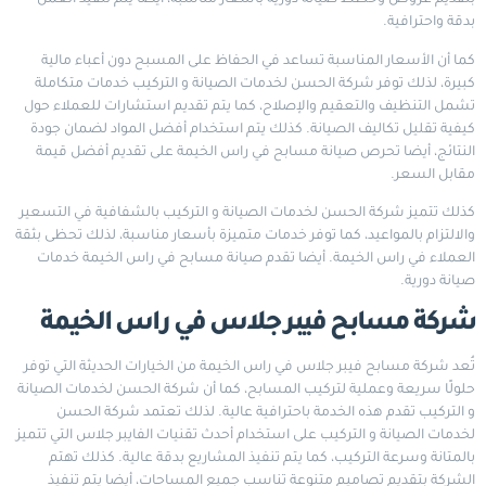
بتقديم عروض وخطط صيانة دورية بأسعار مناسبة، أيضا يتم تنفيذ العمل
بدقة واحترافية.
كما أن الأسعار المناسبة تساعد في الحفاظ على المسبح دون أعباء مالية
كبيرة، لذلك توفر شركة الحسن لخدمات الصيانة و التركيب خدمات متكاملة
تشمل التنظيف والتعقيم والإصلاح، كما يتم تقديم استشارات للعملاء حول
كيفية تقليل تكاليف الصيانة. كذلك يتم استخدام أفضل المواد لضمان جودة
النتائج، أيضا تحرص صيانة مسابح في راس الخيمة على تقديم أفضل قيمة
مقابل السعر.
كذلك تتميز شركة الحسن لخدمات الصيانة و التركيب بالشفافية في التسعير
والالتزام بالمواعيد، كما توفر خدمات متميزة بأسعار مناسبة، لذلك تحظى بثقة
العملاء في راس الخيمة. أيضا تقدم صيانة مسابح في راس الخيمة خدمات
صيانة دورية.
شركة مسابح فيبر جلاس في راس الخيمة
تُعد شركة مسابح فيبر جلاس في راس الخيمة من الخيارات الحديثة التي توفر
حلولًا سريعة وعملية لتركيب المسابح، كما أن شركة الحسن لخدمات الصيانة
و التركيب تقدم هذه الخدمة باحترافية عالية. لذلك تعتمد شركة الحسن
لخدمات الصيانة و التركيب على استخدام أحدث تقنيات الفايبر جلاس التي تتميز
بالمتانة وسرعة التركيب، كما يتم تنفيذ المشاريع بدقة عالية. كذلك تهتم
الشركة بتقديم تصاميم متنوعة تناسب جميع المساحات، أيضا يتم تنفيذ