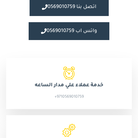
اتصل بنا 0569010759
واتس اب 0569010759
خدمة عملاء علي مدار الساعه
9710569010759+