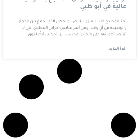
عالية في أبو ظبي
يُعدّ المطبخ قلب المنزل النابض، والمكان الذي يجمع بين الجمال
والوظيفة في آنٍ واحد. ومن أهم عناصره خزائن المطبخ، التي لا
تقتصر أهميتها على التخزين فحسب، بل تعكس أيضًا ذوق
اقرأ المزيد